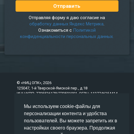
Отправляя форму я даю согласие на
обработку данных Яндекс Метрика
.
Ознакомиться с
Политикой
конфиденциальности персональных данных.
© «НИЦ ОПК», 2026
125047, 1-й Тверской-Ямской пер., д.18
ИНН/КПП: 7705536178/770501001, ОГРН: 1137746254414
Мы используем cookie-файлы для
О компании
персонализации контента и удобства
Абонентское сопровождение ГОЗ
Пособия по ГОЗ
пользователей. Вы можете запретить их в
Услуги сопровождения ГОЗ
настройках своего браузера. Продолжая
Галерея