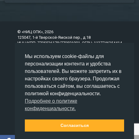
© «НИЦ ОПК», 2026
125047, 1-й Тверской-Ямской пер., д.18
ИНН/КПП: 7705536178/770501001, ОГРН: 1137746254414
Мы используем cookie-файлы для
О компании
персонализации контента и удобства
Абонентское сопровождение ГОЗ
Пособия по ГОЗ
пользователей. Вы можете запретить их в
Услуги сопровождения ГОЗ
настройках своего браузера. Продолжая
Галерея
пользоваться сайтом, вы соглашаетесь с
Контакты компании
политикой конфиденциальности.
Отзывы
Подробнее о политике
конфиденциальности.
Переместиться вверх страницы
Заказать сопровождение гособоронзаказа
Согласиться